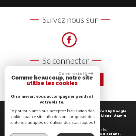
Suivez nous sur
Se connecter
On en reste là
Comme beaucoup, notre site
Espace propriétaires
utilise les cookies
On aimerait vous accompagner pendant
votre visite.
En poursuivant, vous acceptez l'utilisation des
© 2026 | Tous droits réservés | Traduction powered by Google
Plan du site
cookies par ce site, afin de vous proposer des
-
Mentions légales
-
Nos honoraires
-
Liens
-
Admin
-
Politique RGPD
contenus adaptés et réaliser des statistiques !
Site internet compatible multi-supports,
un seul site adaptable à tous les types d'écrans.