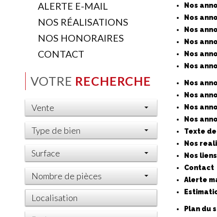
ALERTE E-MAIL
Nos anno
Nos ann
NOS RÉALISATIONS
Nos anno
NOS HONORAIRES
Nos anno
CONTACT
Nos anno
Nos anno
VOTRE
RECHERCHE
Nos anno
Nos anno
Vente
Nos anno
Nos anno
Type de bien
Texte de
Nos real
Surface
Nos liens
Contact
Nombre de pièces
Alerte ma
Estimati
Plan du s