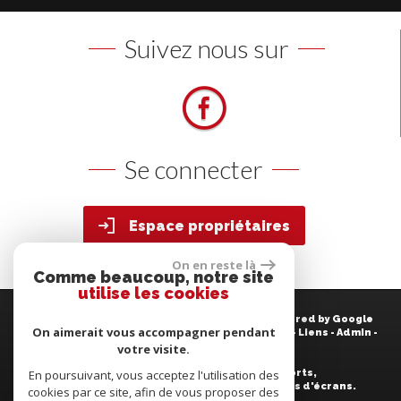
Suivez nous sur
Se connecter
Espace propriétaires
On en reste là
Comme beaucoup, notre site
utilise les cookies
© 2026 | Tous droits réservés | Traduction powered by Google
On aimerait vous accompagner pendant
Plan du site
-
Mentions légales
-
Nos honoraires
-
Liens
-
Admin
-
Politique RGPD
votre visite.
En poursuivant, vous acceptez l'utilisation des
Site internet compatible multi-supports,
un seul site adaptable à tous les types d'écrans.
cookies par ce site, afin de vous proposer des