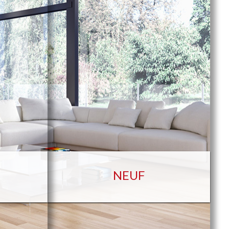
S
NEUF