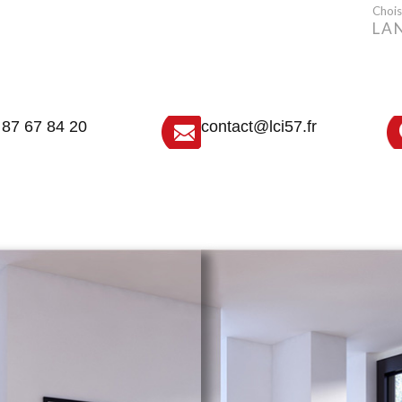
Choisi
LA
 87 67 84 20
contact@lci57.fr